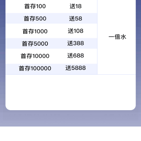
锐马重工以“诚信、求实、进取、创新”为宗旨，立志打
造**的企业。
最新动态
产品展示
工程机械
路面冷再生机
稳定土拌和机
煤矿机械
配件耗
材
路面冷再生机
我公司推出经济性机械传动冷再生机，产品综合性能国
内领先。
稳定土拌合机
是我们公司主导产品，已经十余年的市场应用，成熟可
靠。
工程案例
租赁信息