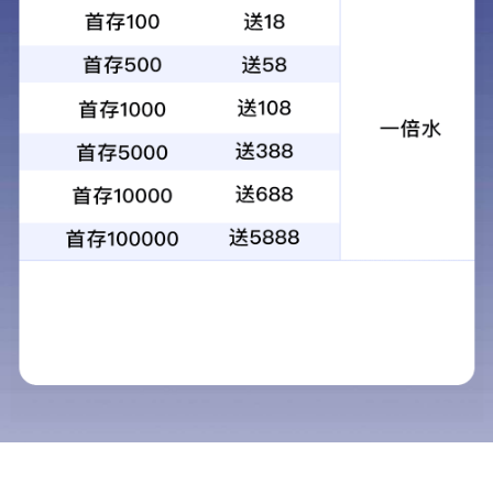
锐马重工以“诚信、求实、进取、创新”为宗旨，立志打
造**的企业。
最新动态
产品展示
工程机械
路面冷再生机
稳定土拌和机
煤矿机械
配件耗
材
路面冷再生机
我公司推出经济性机械传动冷再生机，产品综合性能国
内领先。
稳定土拌合机
是我们公司主导产品，已经十余年的市场应用，成熟可
靠。
工程案例
租赁信息