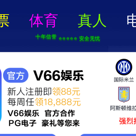
亚新官网app登录入口 - 下载最新版
的贡献。