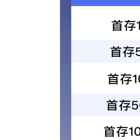
工程机械
路面冷再生机
稳定土拌和机
沥青热再生设备
煤矿机械
等厚分段筛
直线筛
圆振筛
煤仓疏通机
带式输送机转向装置
振动给料机
往复式给料机
输送式给料机
破碎机
犁式卸料器
电液动闸门
带式输送机自控液压拉紧装置
水仓煤泥自动清挖系统
高效分段筛
刮板输送机