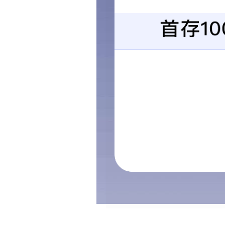
斗式提升机
筛板
配件耗材
联系我们
亚新官网app登录入口
销售部：
电话：0516-87790158
传真：0516-87790117
E-mail：
cnrema@163.com
售后服务部：
电话：13952118557
传真：0516-87985826
地址：徐州经济技术开发区驮蓝山路陶楼工业园1号
当前位置：
首页
首页
>>
关于锐马
>>
荣誉资质