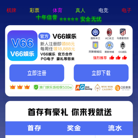
亚新官网app登录入口 - 下载最新版
网站首页
关于锐马
关于锐马
荣誉资质
企业文化
员工风采
联系锐马
员工风采
公司积极组织员工参加社会公益活动，为社会做一点自
己的贡献。
企业文化