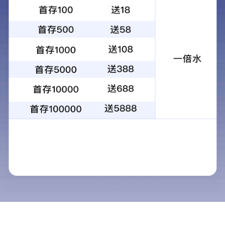
锐马重工以“诚信、求实、进取、创新”为宗旨，立志打
造**的企业。
最新动态
产品展示
工程机械
路面冷再生机
稳定土拌和机
煤矿机械
配件耗
材
路面冷再生机
我公司推出经济性机械传动冷再生机，产品综合性能国
内领先。
稳定土拌合机
是我们公司主导产品，已经十余年的市场应用，成熟可
靠。
工程案例
租赁信息